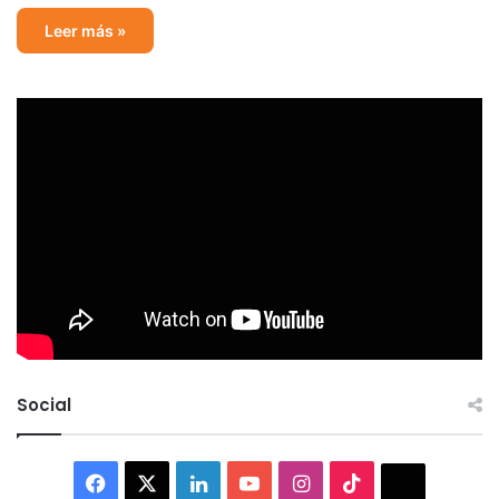
Leer más »
Social
Facebook
X
LinkedIn
YouTube
Instagram
TikTok
Thread