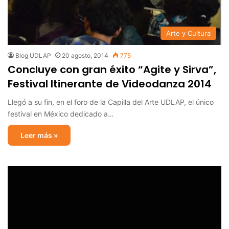
Arte y Cultura
Blog UDLAP
20 agosto, 2014
775
Concluye con gran éxito “Agite y Sirva”,
Festival Itinerante de Videodanza 2014
Llegó a su fin, en el foro de la Capilla del Arte UDLAP, el único
festival en México dedicado a…
Leer más »