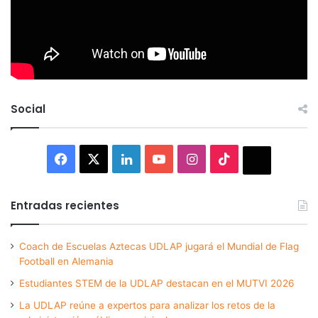
Social
Facebook
X
LinkedIn
YouTube
Instagram
TikTok
Thread
Entradas recientes
Coach de Escuelas Aztecas UDLAP jugará el Mundial de Flag
Football en Alemania
Estudiantes STEM de la UDLAP destacan en el MUTVI 2026
La UDLAP reúne a expertos para analizar los retos de la