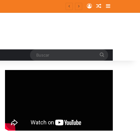
Log In
Random Article
Sidebar
Buscar