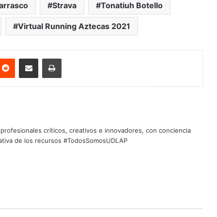
arrasco
Strava
Tonatiuh Botello
Virtual Running Aztecas 2021
nterest
Reddit
Share via Email
Print
profesionales críticos, creativos e innovadores, con conciencia
quitativa de los recursos #TodosSomosUDLAP