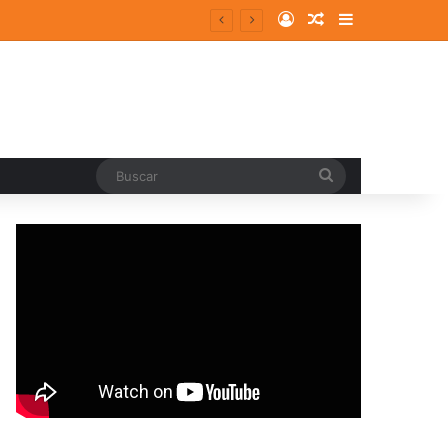
Log In
Random Article
Sidebar
Buscar