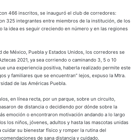
on 466 inscritos, se inauguró el club de corredores:
325 integrantes entre miembros de la institución, de los
o la idea es seguir creciendo en número y en las regiones
dad de México, Puebla y Estados Unidos, los corredores se
 Aztecas 2021, ya sea corriendo o caminando 3, 5 o 10
e una experiencia positiva, haberla realizado permite este
s y familiares que se encuentran” lejos, expuso la Mtra.
rsidad de las Américas Puebla.
los, en línea recta, por un parque, sobre un circuito,
pasaron de distancia o decidiendo por dónde sobre la
ás emoción o encontraron motivación andando a lo largo
odos los niños, jóvenes, adultos y hasta las mascotas unidas
uidar su bienestar físico y romper la rutina del
recomendaciones de sana distancia y cuidado.