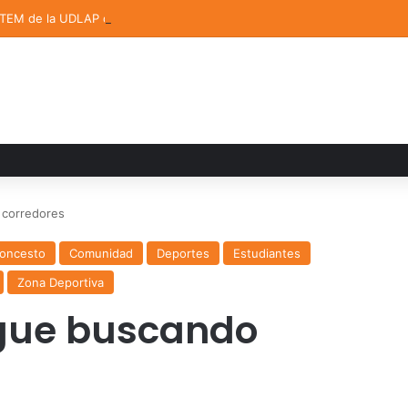
STEM de la UDLAP destacan en el MUTVI 2026
 corredores
loncesto
Comunidad
Deportes
Estudiantes
Zona Deportiva
igue buscando