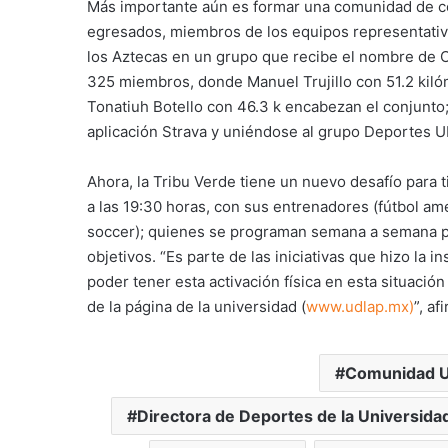
Más importante aún es formar una comunidad de co
egresados, miembros de los equipos representativo
los Aztecas en un grupo que recibe el nombre de
325 miembros, donde Manuel Trujillo con 51.2 kilóm
Tonatiuh Botello con 46.3 k encabezan el conjunto;
aplicación Strava y uniéndose al grupo Deportes 
Ahora, la Tribu Verde tiene un nuevo desafío para ti
a las 19:30 horas, con sus entrenadores (fútbol am
soccer); quienes se programan semana a semana pa
objetivos. “Es parte de las iniciativas que hizo la 
poder tener esta activación física en esta situació
de la página de la universidad (
www.udlap.mx)
”, af
Comunidad U
Directora de Deportes de la Universida