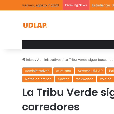
viernes, agosto 7 2026
Breaking News
Estudiantes 
Inicio
/
Administrativos
/
La Tribu Verde sigue buscando
Administrativos
Atletismo
Aztecas UDLAP
Ba
Notas de prensa
Soccer
taekwondo
voleibol
La Tribu Verde s
corredores