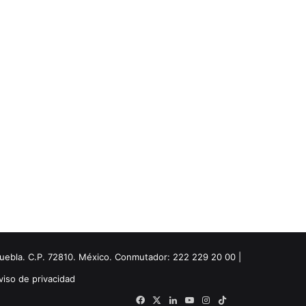
Puebla. C.P. 72810. México. Conmutador: 222 229 20 00 |
viso de privacidad
Facebook
X
LinkedIn
YouTube
Instagram
TikTok
Threads