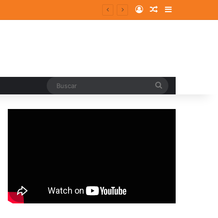
Log In
Random Article
Sidebar
Buscar