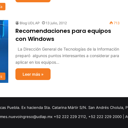
ía
Blog UDLAP
13 julio, 2012
713
Recomendaciones para equipos
con Windows
La Dirección General de Tecnologías de la Información
preparó algunos puntos interesantes a considerar para
aplicar en los equipos…
Leer más »
s
s Puebla. Ex hacienda Sta. Catarina Mártir S/N. San Andrés Cholula, 
ormes.nuevoingreso@udlap.mx +52 222 229 2112, +52 222 229 2000 |
A