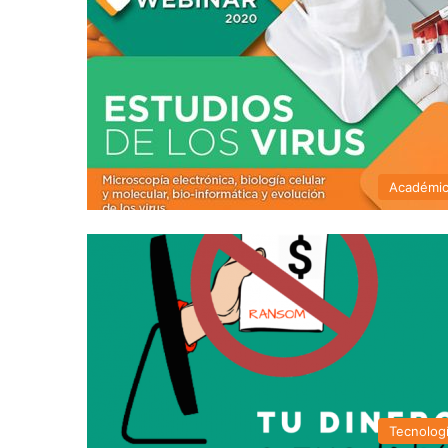
Académi
Tecnolog