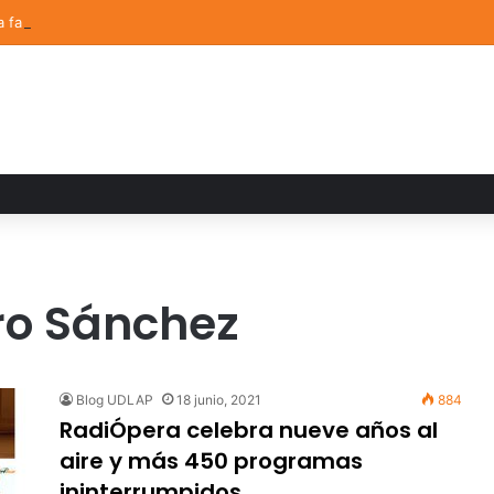
a familiar marca el cierre del Curso de Verano de Escuelas Aztecas
ro Sánchez
Blog UDLAP
18 junio, 2021
884
RadiÓpera celebra nueve años al
aire y más 450 programas
ininterrumpidos