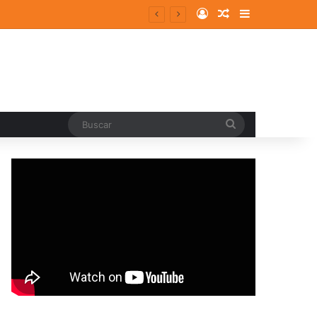
Log In
Random Article
Sidebar
Buscar