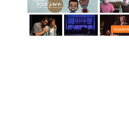
Academ