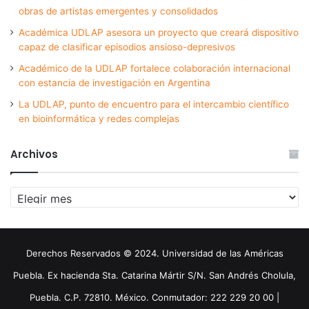
obras de artistas emergentes y consolidados
Académica UDLAP asesora un proyecto que creará dispositivo
capaz de clasificar episodios ansioso-depresivos
Académico de la UDLAP fortalece colaboración internacional
con estancia de investigación en Argentina
La UDLAP, punto de encuentro para el intercambio científico
en bioinformática y redes complejas
Archivos
Archivos
Derechos Reservados © 2024. Universidad de las Américas
Puebla. Ex hacienda Sta. Catarina Mártir S/N. San Andrés Cholula,
Puebla. C.P. 72810. México. Conmutador: 222 229 20 00 |