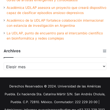
Académica UDLAP asesora un proyecto que creará dispositivo
capaz de clasificar episodios ansioso-depresivos
Académico de la UDLAP fortalece colaboración internacional
con estancia de investigación en Argentina
La UDLAP, punto de encuentro para el intercambio científico
en bioinformática y redes complejas
Archivos
Archivos
Derechos Reservados © 2024. Universidad de las Américas
Puebla. Ex hacienda Sta. Catarina Mártir S/N. San Andrés Cholula,
Puebla. C.P. 72810. México. Conmutador: 222 229 20 00 |
Admisiones: informes.nuevoingreso@udlap.mx +52 222 229 2112,