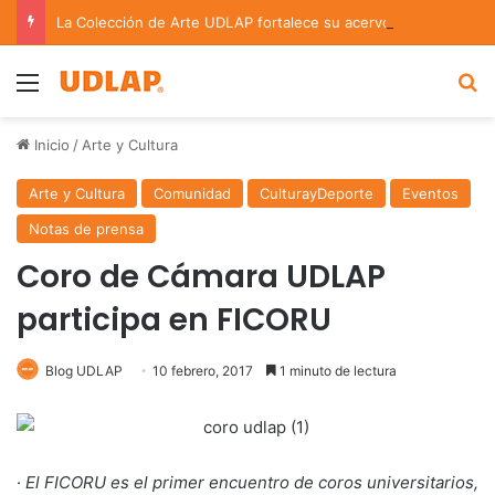
La Colección de Arte UDLAP fortalece su acervo con nuevas obras de artistas emergentes y consolidados
Menu
B
Inicio
/
Arte y Cultura
Arte y Cultura
Comunidad
CulturayDeporte
Eventos
Notas de prensa
Coro de Cámara UDLAP
participa en FICORU
Blog UDLAP
10 febrero, 2017
1 minuto de lectura
·
El FICORU es el primer encuentro de coros universitarios,