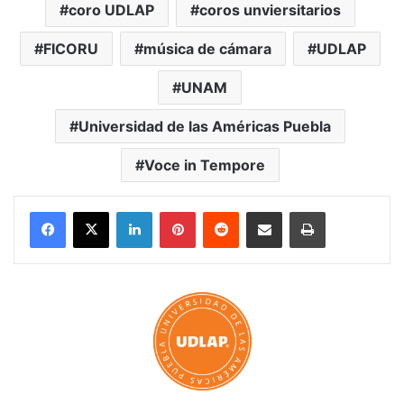
coro UDLAP
coros unviersitarios
FICORU
música de cámara
UDLAP
UNAM
Universidad de las Américas Puebla
Voce in Tempore
LinkedIn
Pinterest
Reddit
Share via Email
Print