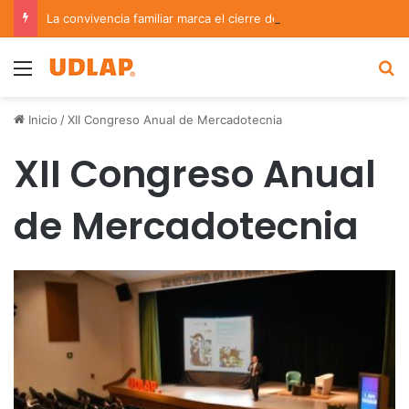
La convivencia familiar marca el cierre del Curso de Verano de Escuelas Aztecas
Menu
B
Inicio
/
XII Congreso Anual de Mercadotecnia
XII Congreso Anual
de Mercadotecnia