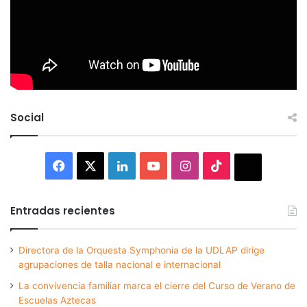
Social
Facebook
X
LinkedIn
YouTube
Instagram
TikTok
Thread
Entradas recientes
Directora de la Orquesta Symphonia de la UDLAP dirige
agrupaciones de talla nacional e internacional
La convivencia familiar marca el cierre del Curso de Verano de
Escuelas Aztecas