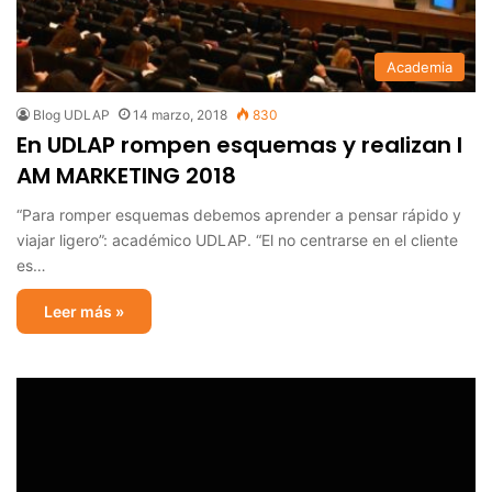
Academia
Blog UDLAP
14 marzo, 2018
830
En UDLAP rompen esquemas y realizan I
AM MARKETING 2018
“Para romper esquemas debemos aprender a pensar rápido y
viajar ligero”: académico UDLAP. “El no centrarse en el cliente
es…
Leer más »