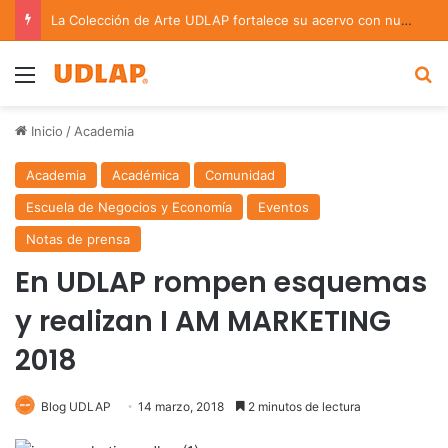
La Colección de Arte UDLAP fortalece su acervo con nuevas obras de artistas emergentes y consolidados
Menu
B
Inicio
/
Academia
Academia
Académica
Comunidad
Escuela de Negocios y Economía
Eventos
Notas de prensa
En UDLAP rompen esquemas
y realizan I AM MARKETING
2018
Blog UDLAP
14 marzo, 2018
2 minutos de lectura