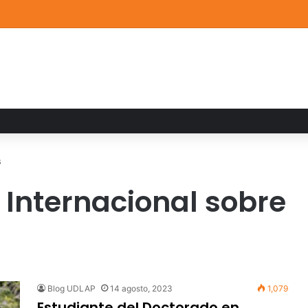
ia familiar marca el cierre del Curso de Verano de Escuelas Aztecas
s
 Internacional sobre
Blog UDLAP
14 agosto, 2023
1,079
Estudiante del Doctorado en