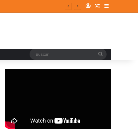
Log In
Random Article
Sidebar
Buscar