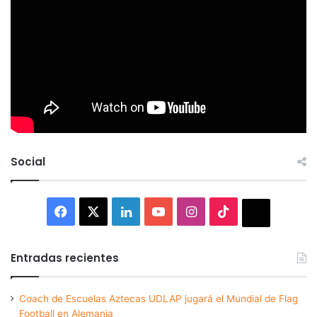
Social
Facebook
X
LinkedIn
YouTube
Instagram
TikTok
Thread
Entradas recientes
Coach de Escuelas Aztecas UDLAP jugará el Mundial de Flag
Football en Alemania