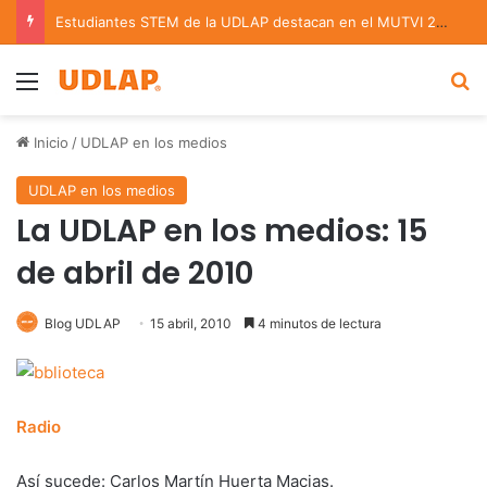
Estudiantes STEM de la UDLAP destacan en el MUTVI 2026
Menu
B
Inicio
/
UDLAP en los medios
UDLAP en los medios
La UDLAP en los medios: 15
de abril de 2010
Blog UDLAP
15 abril, 2010
4 minutos de lectura
Radio
Así sucede: Carlos Martín Huerta Macias.