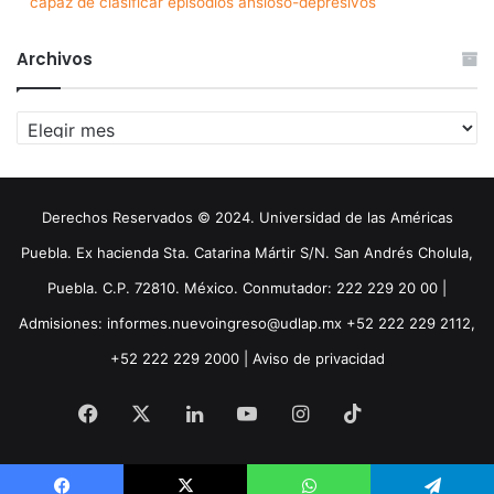
capaz de clasificar episodios ansioso-depresivos
Archivos
Archivos
Derechos Reservados © 2024. Universidad de las Américas
Puebla. Ex hacienda Sta. Catarina Mártir S/N. San Andrés Cholula,
Puebla. C.P. 72810. México. Conmutador: 222 229 20 00 |
Admisiones: informes.nuevoingreso@udlap.mx +52 222 229 2112,
+52 222 229 2000 |
Aviso de privacidad
Facebook
X
LinkedIn
YouTube
Instagram
TikTok
Threa