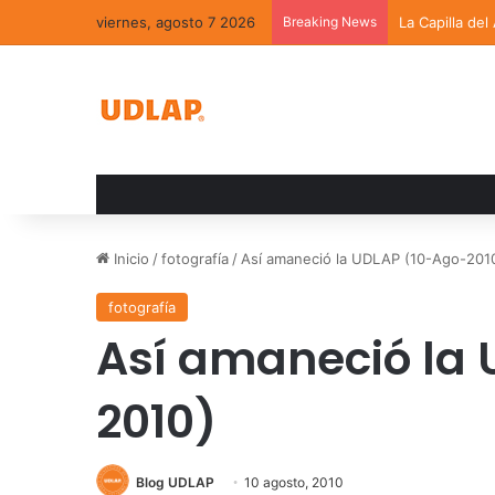
viernes, agosto 7 2026
Breaking News
La Capilla del
Inicio
/
fotografía
/
Así amaneció la UDLAP (10-Ago-201
fotografía
Así amaneció la 
2010)
Blog UDLAP
10 agosto, 2010