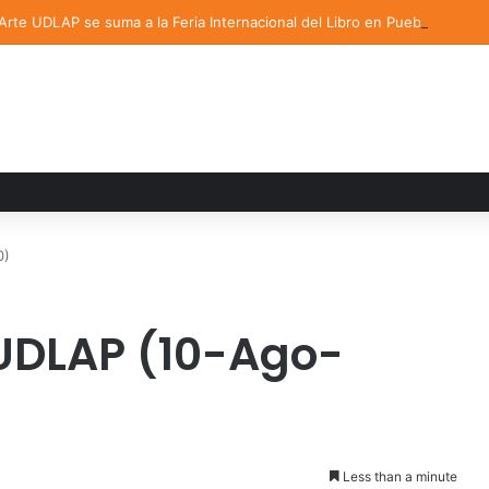
 Arte UDLAP se suma a la Feria Internacional del Libro en Puebla
0)
UDLAP (10-Ago-
Less than a minute