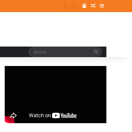
Log In
Random Article
Sidebar
Buscar