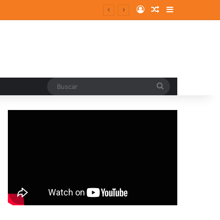
Log In
Random Article
Sidebar
Buscar