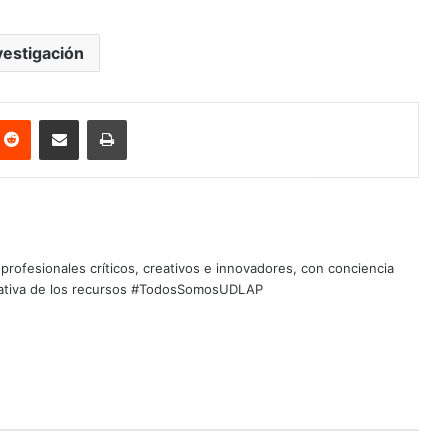
vestigación
nterest
Reddit
Share via Email
Print
profesionales críticos, creativos e innovadores, con conciencia
quitativa de los recursos #TodosSomosUDLAP