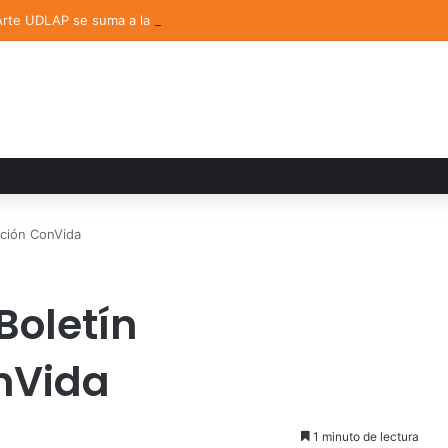
 Arte UDLAP se suma a la Feria Internacional del Libro en Puebla
ación ConVida
Boletín
nVida
1 minuto de lectura