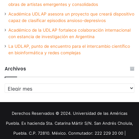
obras de artistas emergentes y consolidados
Académica UDLAP asesora un proyecto que creará dispositivo
capaz de clasificar episodios ansioso-depresivos
Académico de la UDLAP fortalece colaboración internacional
con estancia de investigación en Argentina
La UDLAP, punto de encuentro para el intercambio científico
en bioinformática y redes complejas
Archivos
Archivos
Derechos Reservados © 2024. Universidad de las Américas
Puebla. Ex hacienda Sta. Catarina Mártir S/N. San Andrés Cholula,
Puebla. C.P. 72810. México. Conmutador: 222 229 20 00 |