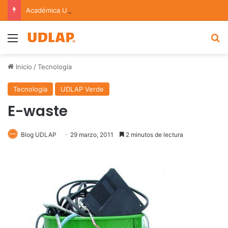
Académica UDLAP asesora un proyecto que creará dispositivo capaz de clasificar episodios ansioso-depresivos
Menu
B
Inicio
/
Tecnología
Tecnología
UDLAP Verde
E-waste
Blog UDLAP
29 marzo, 2011
2 minutos de lectura