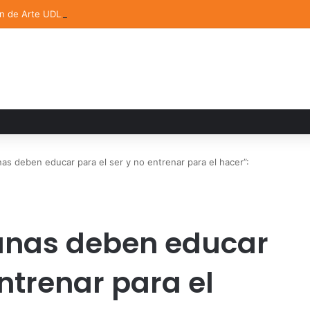
ón de Arte UDLAP fortalece su acervo con nuevas obras de artistas em
as deben educar para el ser y no entrenar para el hacer”:
anas deben educar
entrenar para el