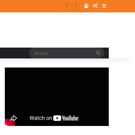
Log In
Random Article
Sidebar
Buscar