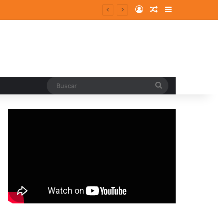
Log In
Random Article
Sidebar
Buscar