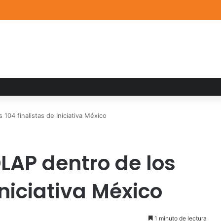
ia familiar marca el cierre del Curso de Verano de Escuelas Aztecas
104 finalistas de Iniciativa México
LAP dentro de los
Iniciativa México
1 minuto de lectura