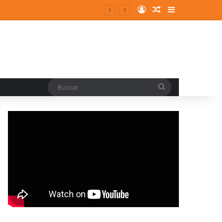
Log In
Random Article
Sidebar
entes y consolidados
Buscar