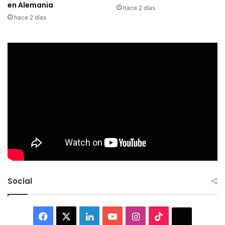
en Alemania
hace 2 días
hace 2 días
Social
Facebook
X
LinkedIn
YouTube
Instagram
TikTok
Thread