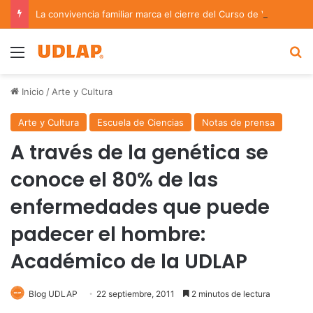
La convivencia familiar marca el cierre del Curso de Verano de Escuelas Aztecas
Menu
B
Inicio
/
Arte y Cultura
Arte y Cultura
Escuela de Ciencias
Notas de prensa
A través de la genética se
conoce el 80% de las
enfermedades que puede
padecer el hombre:
Académico de la UDLAP
Blog UDLAP
22 septiembre, 2011
2 minutos de lectura