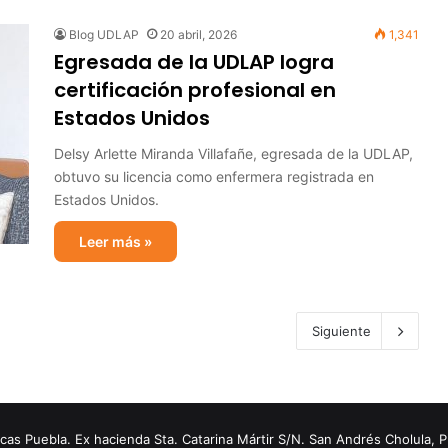
Blog UDLAP
20 abril, 2026
1,341
Egresada de la UDLAP logra
certificación profesional en
Estados Unidos
Delsy Arlette Miranda Villafañe, egresada de la UDLAP,
obtuvo su licencia como enfermera registrada en
Estados Unidos.
Leer más »
Siguiente
s Puebla. Ex hacienda Sta. Catarina Mártir S/N. San Andrés Cholula, 