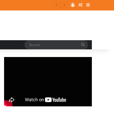
Log In
Random Article
Sidebar
Buscar