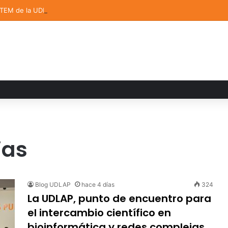
STEM de la UDLAP destacan en el MUTVI 2026
ias
Blog UDLAP
hace 4 días
324
La UDLAP, punto de encuentro para
el intercambio científico en
bioinformática y redes complejas