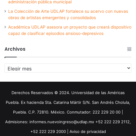
administración pública municipal
La Colección de Arte UDLAP fortalece su acervo con nuevas
obras de artistas emergentes y consolidados
Académica UDLAP asesora un proyecto que creará dispositivo
capaz de clasificar episodios ansioso-depresivos
Archivos
Archivos
Derechos Reservados © 2024. Universidad de las Américas
Puebla. Ex hacienda Sta. Catarina Mártir S/N. San Andrés Cholula,
Puebla. C.P. 72810. México. Conmutador: 222 229 20 00 |
Admisiones: informes.nuevoingreso@udlap.mx +52 222 229 2112,
+52 222 229 2000 |
Aviso de privacidad