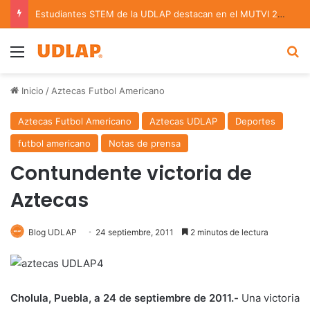
Estudiantes STEM de la UDLAP destacan en el MUTVI 2026
Menu
B
Inicio
/
Aztecas Futbol Americano
Aztecas Futbol Americano
Aztecas UDLAP
Deportes
futbol americano
Notas de prensa
Contundente victoria de
Aztecas
Blog UDLAP
24 septiembre, 2011
2 minutos de lectura
Cholula, Puebla, a 24 de septiembre de 2011.-
Una victoria