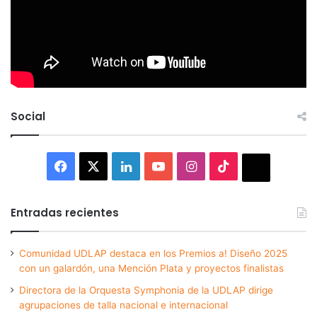
Social
Facebook
X
LinkedIn
YouTube
Instagram
TikTok
Thread
Entradas recientes
Comunidad UDLAP destaca en los Premios a! Diseño 2025
con un galardón, una Mención Plata y proyectos finalistas
Directora de la Orquesta Symphonia de la UDLAP dirige
agrupaciones de talla nacional e internacional