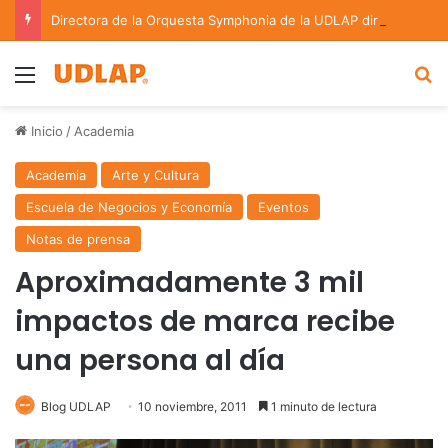
Directora de la Orquesta Symphonia de la UDLAP dirige agrupaciones de talla nacional e internacional
Menu
B
Inicio
/
Academia
Academia
Arte y Cultura
Escuela de Negocios y Economía
Eventos
Notas de prensa
Aproximadamente 3 mil
impactos de marca recibe
una persona al día
Blog UDLAP
10 noviembre, 2011
1 minuto de lectura