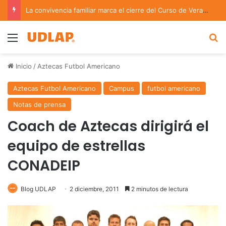
La convivencia familiar marca el cierre del Curso de Verano de Escuelas Aztecas
Menu
B
Inicio
/
Aztecas Futbol Americano
Aztecas Futbol Americano
Campus
futbol americano
Notas de prensa
Coach de Aztecas dirigirá el
equipo de estrellas
CONADEIP
Blog UDLAP
2 diciembre, 2011
2 minutos de lectura