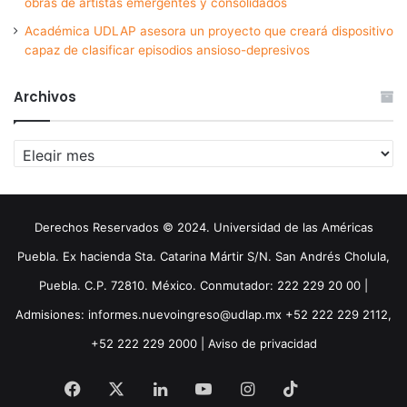
obras de artistas emergentes y consolidados
Académica UDLAP asesora un proyecto que creará dispositivo
capaz de clasificar episodios ansioso-depresivos
Archivos
Archivos
Derechos Reservados © 2024. Universidad de las Américas
Puebla. Ex hacienda Sta. Catarina Mártir S/N. San Andrés Cholula,
Puebla. C.P. 72810. México. Conmutador: 222 229 20 00 |
Admisiones: informes.nuevoingreso@udlap.mx +52 222 229 2112,
+52 222 229 2000 |
Aviso de privacidad
Facebook
X
LinkedIn
YouTube
Instagram
TikTok
Threa