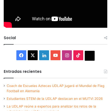
Social
Facebook
X
LinkedIn
YouTube
Instagram
TikTok
Thread
Entradas recientes
Coach de Escuelas Aztecas UDLAP jugará el Mundial de Flag
Football en Alemania
Estudiantes STEM de la UDLAP destacan en el MUTVI 2026
La UDLAP reúne a expertos para analizar los retos de la