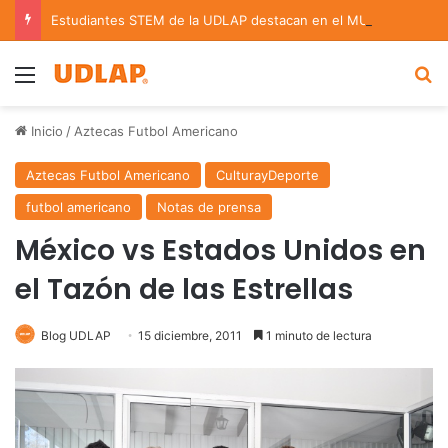
Estudiantes STEM de la UDLAP destacan en el MUTVI 2026
Menu
B
Inicio
/
Aztecas Futbol Americano
Aztecas Futbol Americano
CulturayDeporte
futbol americano
Notas de prensa
México vs Estados Unidos en
el Tazón de las Estrellas
Blog UDLAP
15 diciembre, 2011
1 minuto de lectura