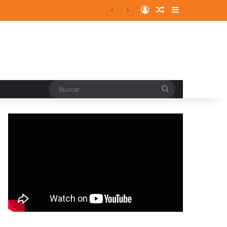
Log In
Random Article
Sidebar
Buscar