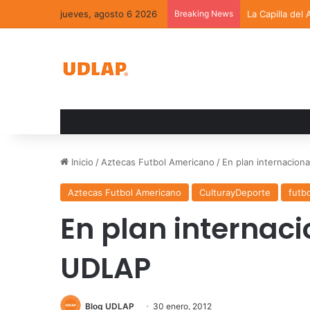
jueves, agosto 6 2026
Breaking News
La Capilla del
Inicio
/
Aztecas Futbol Americano
/
En plan internacion
Aztecas Futbol Americano
CulturayDeporte
futb
En plan internaci
UDLAP
Blog UDLAP
30 enero, 2012