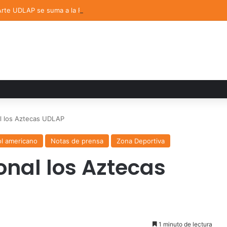
 Arte UDLAP se suma a la Feria Internacional del Libro en Puebla
al los Aztecas UDLAP
ol americano
Notas de prensa
Zona Deportiva
onal los Aztecas
1 minuto de lectura