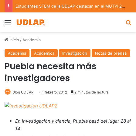
Estudiantes STEM de la UDLAP destacan en el MUTVI 2026
Menu
B
Inicio
/
Academia
Academia
Académica
Investigación
Notas de prensa
Puebla necesita más
investigadores
Blog UDLAP
1 febrero, 2012
2 minutos de lectura
En investigación y ciencia, Puebla pasó del lugar 28 al
14