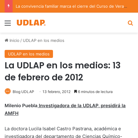
La convivencia familiar marca el cierre del Curso de Verano de Escuelas Aztecas
Menu
B
Inicio
/
UDLAP en los medios
UDLAP en los medios
La UDLAP en los medios: 13
de febrero de 2012
Blog UDLAP
13 febrero, 2012
6 minutos de lectura
Milenio Puebla
Investigadora de la UDLAP, presidirá la
AMFH
La doctora Lucila Isabel Castro Pastrana, académica e
investigadora del departamento de Ciencias Químico-