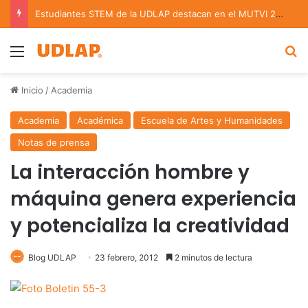
Estudiantes STEM de la UDLAP destacan en el MUTVI 2026
Menu
B
Inicio
/
Academia
Academia
Académica
Escuela de Artes y Humanidades
Notas de prensa
La interacción hombre y
máquina genera experiencia
y potencializa la creatividad
Blog UDLAP
23 febrero, 2012
2 minutos de lectura