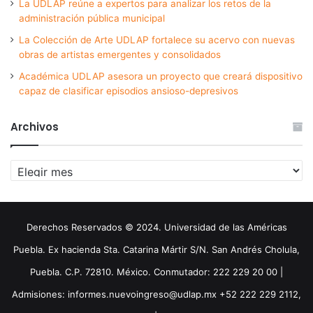
La UDLAP reúne a expertos para analizar los retos de la
administración pública municipal
La Colección de Arte UDLAP fortalece su acervo con nuevas
obras de artistas emergentes y consolidados
Académica UDLAP asesora un proyecto que creará dispositivo
capaz de clasificar episodios ansioso-depresivos
Archivos
Archivos
Derechos Reservados © 2024. Universidad de las Américas
Puebla. Ex hacienda Sta. Catarina Mártir S/N. San Andrés Cholula,
Puebla. C.P. 72810. México. Conmutador: 222 229 20 00 |
Admisiones: informes.nuevoingreso@udlap.mx +52 222 229 2112,