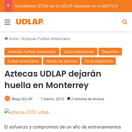
Estudiantes STEM de la UDLAP destacan en el MUTVI 2026
Menu
B
Inicio
/
Aztecas Futbol Americano
Aztecas Futbol Americano
CulturayDeporte
Deportes
futbol americano
Notas de prensa
Zona Deportiva
Aztecas UDLAP dejarán
huella en Monterrey
Blog UDLAP
7 marzo, 2012
2 minutos de lectura
El esfuerzo y compromiso de un año de entrenamientos