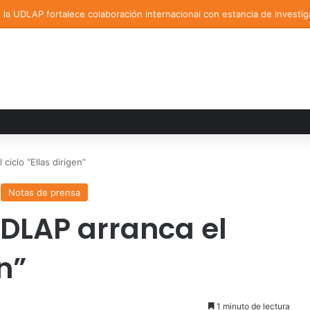
la UDLAP fortalece colaboración internacional con estancia de investig
ciclo “Ellas dirigen”
Notas de prensa
UDLAP arranca el
en”
1 minuto de lectura