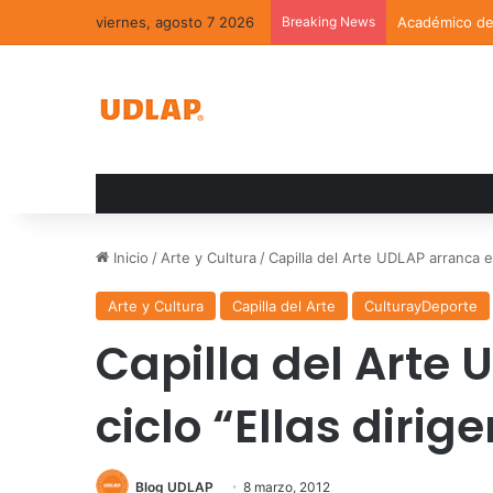
viernes, agosto 7 2026
Breaking News
Académico de 
Inicio
/
Arte y Cultura
/
Capilla del Arte UDLAP arranca el 
Arte y Cultura
Capilla del Arte
CulturayDeporte
Capilla del Arte 
ciclo “Ellas dirig
Blog UDLAP
8 marzo, 2012