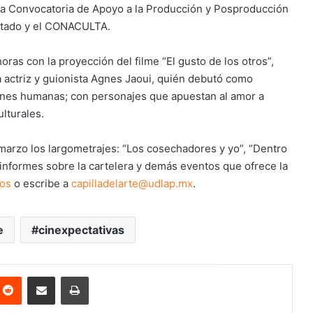
da Convocatoria de Apoyo a la Producción y Posproducción
estado y el CONACULTA.
horas con la proyección del filme “El gusto de los otros”,
la actriz y guionista Agnes Jaoui, quién debutó como
ciones humanas; con personajes que apuestan al amor a
ulturales.
marzo los largometrajes: “Los cosechadores y yo”, “Dentro
informes sobre la cartelera y demás eventos que ofrece la
os
o escribe a
capilladelarte@udlap.mx
.
e
cinexpectativas
nterest
Reddit
Share via Email
Print