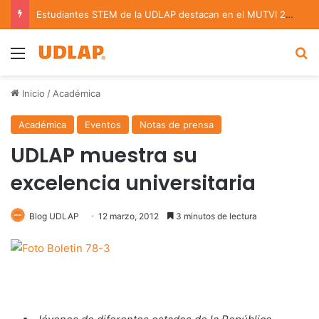
Estudiantes STEM de la UDLAP destacan en el MUTVI 2026
Menu
B
Inicio
/
Académica
Académica
Eventos
Notas de prensa
UDLAP muestra su
excelencia universitaria
Blog UDLAP
12 marzo, 2012
3 minutos de lectura