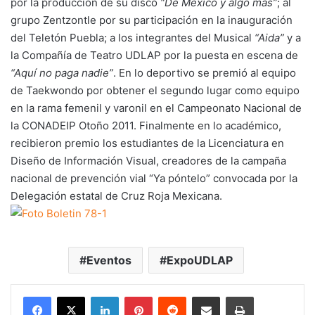
por la producción de su disco
“De México y algo más”
; al
grupo Zentzontle por su participación en la inauguración
del Teletón Puebla; a los integrantes del Musical
“Aida”
y a
la Compañía de Teatro UDLAP por la puesta en escena de
“Aquí no paga nadie”
. En lo deportivo se premió al equipo
de Taekwondo por obtener el segundo lugar como equipo
en la rama femenil y varonil en el Campeonato Nacional de
la CONADEIP Otoño 2011. Finalmente en lo académico,
recibieron premio los estudiantes de la Licenciatura en
Diseño de Información Visual, creadores de la campaña
nacional de prevención vial “Ya póntelo” convocada por la
Delegación estatal de Cruz Roja Mexicana.
Eventos
ExpoUDLAP
LinkedIn
Pinterest
Reddit
Share via Email
Print