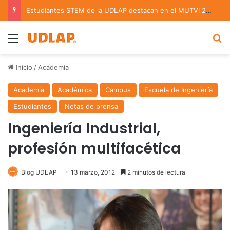
Estudiantes STEM de la UDLAP destacan en el MUTVI 2026
Menu
B
Inicio
/
Academia
Academia
Académica
Campus
Escuela de Ingeniería
Estudiantes
Notas de prensa
Ingeniería Industrial,
profesión multifacética
Blog UDLAP
13 marzo, 2012
2 minutos de lectura