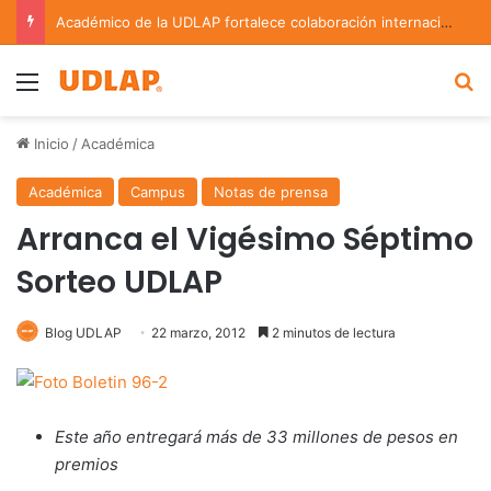
Académico de la UDLAP fortalece colaboración internacional con estancia de investigación en Argentina
Menu
B
Inicio
/
Académica
Académica
Campus
Notas de prensa
Arranca el Vigésimo Séptimo
Sorteo UDLAP
Blog UDLAP
22 marzo, 2012
2 minutos de lectura
Este año entregará más de 33 millones de pesos en
premios