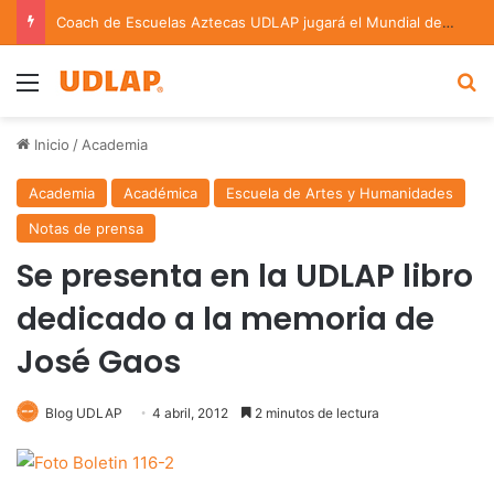
Coach de Escuelas Aztecas UDLAP jugará el Mundial de Flag Football en Alemania
Menu
B
Inicio
/
Academia
Academia
Académica
Escuela de Artes y Humanidades
Notas de prensa
Se presenta en la UDLAP libro
dedicado a la memoria de
José Gaos
Blog UDLAP
4 abril, 2012
2 minutos de lectura