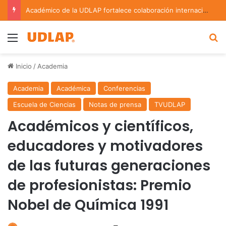
Académico de la UDLAP fortalece colaboración internacional con estancia de investigación en Argentina
Menu
B
Inicio
/
Academia
Academia
Académica
Conferencias
Escuela de Ciencias
Notas de prensa
TVUDLAP
Académicos y científicos,
educadores y motivadores
de las futuras generaciones
de profesionistas: Premio
Nobel de Química 1991