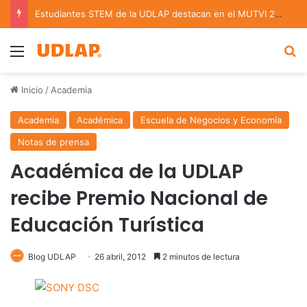
Estudiantes STEM de la UDLAP destacan en el MUTVI 2026
Menu
B
Inicio
/
Academia
Academia
Académica
Escuela de Negocios y Economía
Notas de prensa
Académica de la UDLAP
recibe Premio Nacional de
Educación Turística
Blog UDLAP
26 abril, 2012
2 minutos de lectura