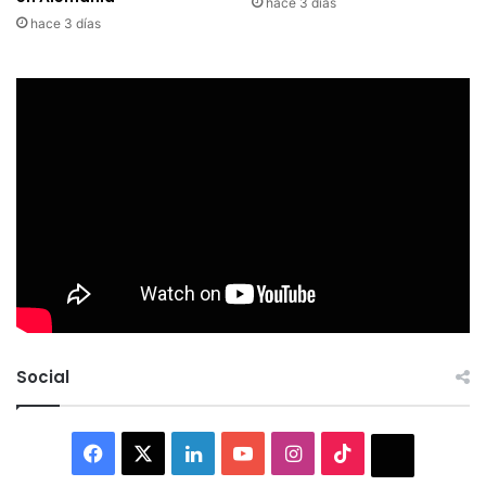
hace 3 días
hace 3 días
Social
Facebook
X
LinkedIn
YouTube
Instagram
TikTok
Thread