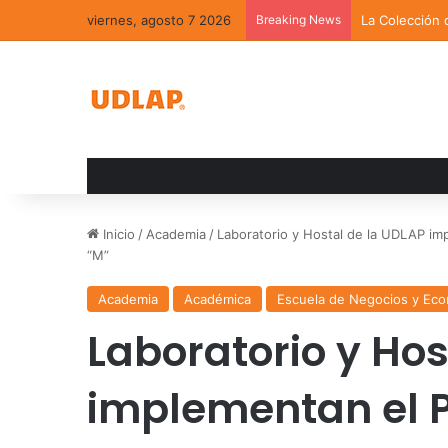
viernes, agosto 7 2026
Breaking News
La Colección 
Inicio
/
Academia
/
Laboratorio y Hostal de la UDLAP im
“M”
Academia
Académica
Escuela de Negocios y Ec
Laboratorio y Hos
implementan el 