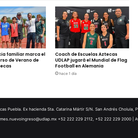
ia familiar marca el
Coach de Escuelas Aztecas
urso de Verano de
UDLAP jugará el Mundial de Flag
tecas
Football en Alemania
hace 1 día
s Puebla. Ex hacienda Sta. Catarina Mártir S/N. San Andrés Cholula, 
ormes.nuevoingreso@udlap.mx +52 222 229 2112, +52 222 229 2000 |
A