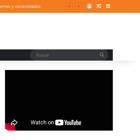
Log In
Random Article
Sidebar
entes y consolidados
Buscar