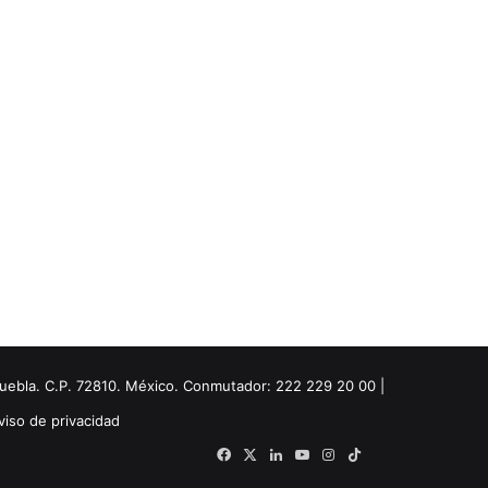
Puebla. C.P. 72810. México. Conmutador: 222 229 20 00 |
viso de privacidad
Facebook
X
LinkedIn
YouTube
Instagram
TikTok
Threads