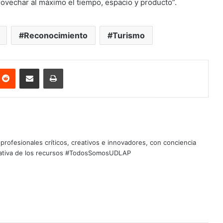
ovechar al máximo el tiempo, espacio y producto”.
Reconocimiento
Turismo
nterest
Reddit
Share via Email
Print
profesionales críticos, creativos e innovadores, con conciencia
quitativa de los recursos #TodosSomosUDLAP