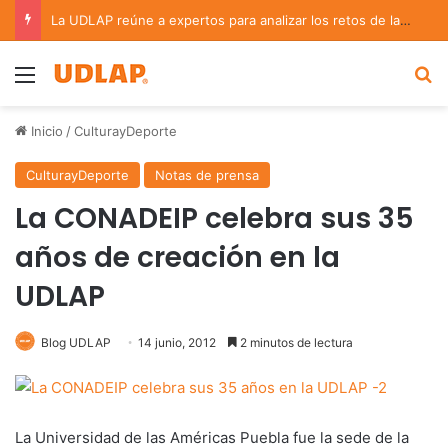
La UDLAP reúne a expertos para analizar los retos de la administración pública municipal
Menu
B
Inicio
/
CulturayDeporte
CulturayDeporte
Notas de prensa
La CONADEIP celebra sus 35
años de creación en la
UDLAP
Blog UDLAP
14 junio, 2012
2 minutos de lectura
La Universidad de las Américas Puebla fue la sede de la