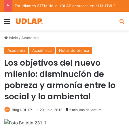
Estudiantes STEM de la UDLAP destacan en el MUTVI 2026
Menu
B
Inicio
/
Academia
Academia
Académica
Notas de prensa
Los objetivos del nuevo
milenio: disminución de
pobreza y armonía entre lo
social y lo ambiental
Blog UDLAP
29 junio, 2012
2 minutos de lectura