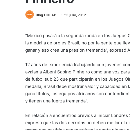
Blog UDLAP
23 julio, 2012
“México pasará a la segunda ronda en los Juegos O
la medalla de oro es Brasil, no por la gente que lle
ganar y eso crea una presión tremenda”, expresó A
12 años de experiencia trabajando con jóvenes com
avalan a Albeni Sabino Pinheiro como una voz para
de futbol sub 23 que participarán en los Juegos O
medalla, Brasil debe mostrar valor y capacidad en
gana títulos, los equipos africanos son contendie
y tienen una fuerza tremenda”.
En relación a encuentros previos a iniciar Londres
expresó que las dos derrotas no deben mellar el equ
ganan dos partidos consecutivos la gente piensa 