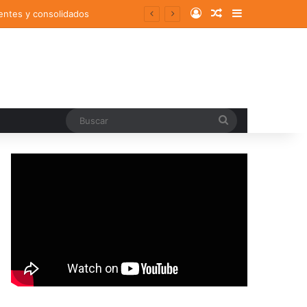
Log In
Random Article
Sidebar
entes y consolidados
Buscar