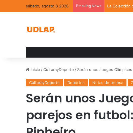
sábado, agosto 8 2026
Breaking News
La Colección 
Inicio
/
CulturayDeporte
/
Serán unos Juegos Olímpicos 
CulturayDeporte
Deportes
Notas de prensa
Z
Serán unos Jueg
parejos en futbol
Pinheiro