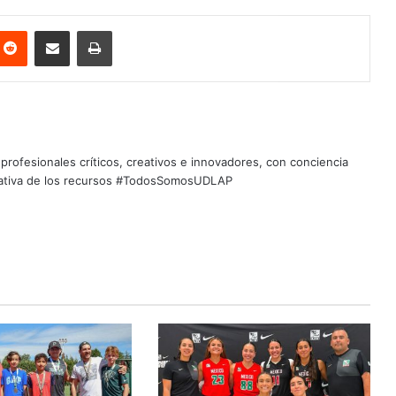
nterest
Reddit
Share via Email
Print
profesionales críticos, creativos e innovadores, con conciencia
quitativa de los recursos #TodosSomosUDLAP