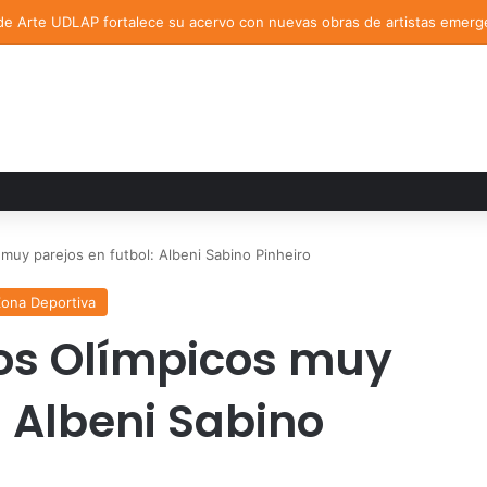
de Arte UDLAP fortalece su acervo con nuevas obras de artistas emerg
muy parejos en futbol: Albeni Sabino Pinheiro
ona Deportiva
os Olímpicos muy
: Albeni Sabino