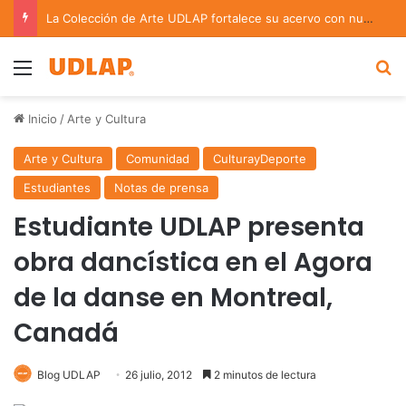
La Colección de Arte UDLAP fortalece su acervo con nuevas obras de artistas emergentes y consolidados
Menu
B
Inicio
/
Arte y Cultura
Arte y Cultura
Comunidad
CulturayDeporte
Estudiantes
Notas de prensa
Estudiante UDLAP presenta
obra dancística en el Agora
de la danse en Montreal,
Canadá
Blog UDLAP
26 julio, 2012
2 minutos de lectura