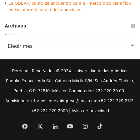
La UDLAP, punto de encuentro para el intercambio científico
en bioinformática y redes complejas
Archivos
Archivos
Derechos Reservados © 2024. Universidad de las Américas
Puebla. Ex hacienda Sta. Catarina Mártir S/N. San Andrés Cholula,
Puebla. C.P. 72810. México. Conmutador: 222 229 20 00 |
Admisiones: informes.nuevoingreso@udlap.mx +52 222 229 2112,
+52 222 229 2000 |
Aviso de privacidad
Facebook
X
LinkedIn
YouTube
Instagram
TikTok
Threa