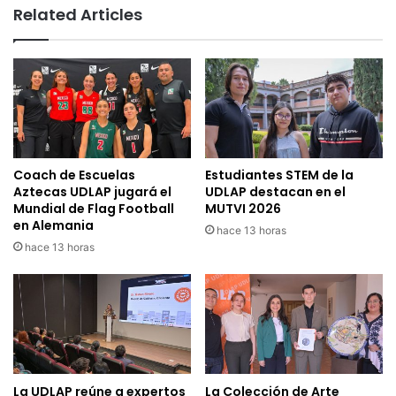
Related Articles
Coach de Escuelas
Estudiantes STEM de la
Aztecas UDLAP jugará el
UDLAP destacan en el
Mundial de Flag Football
MUTVI 2026
en Alemania
hace 13 horas
hace 13 horas
La UDLAP reúne a expertos
La Colección de Arte