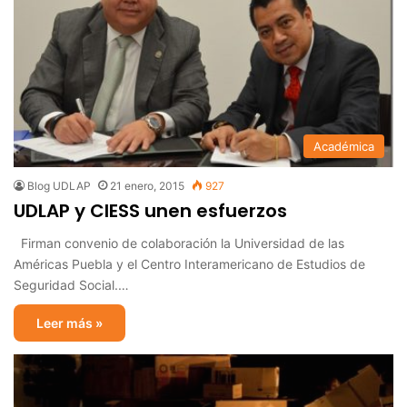
Académica
Blog UDLAP
21 enero, 2015
927
UDLAP y CIESS unen esfuerzos
Firman convenio de colaboración la Universidad de las
Américas Puebla y el Centro Interamericano de Estudios de
Seguridad Social.…
Leer más »