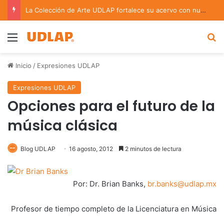
La Colección de Arte UDLAP fortalece su acervo con nuevas obras de artistas emergentes y consolidados
Menu
B
Inicio
/
Expresiones UDLAP
Expresiones UDLAP
Opciones para el futuro de la
música clásica
Blog UDLAP
16 agosto, 2012
2 minutos de lectura
Por: Dr. Brian Banks,
br.banks@udlap.mx
Profesor de tiempo completo de la Licenciatura en Música