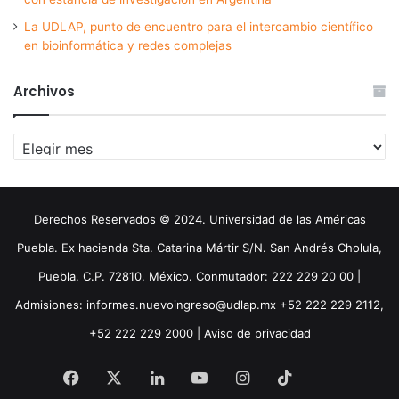
La UDLAP, punto de encuentro para el intercambio científico
en bioinformática y redes complejas
Archivos
Archivos
Derechos Reservados © 2024. Universidad de las Américas
Puebla. Ex hacienda Sta. Catarina Mártir S/N. San Andrés Cholula,
Puebla. C.P. 72810. México. Conmutador: 222 229 20 00 |
Admisiones: informes.nuevoingreso@udlap.mx +52 222 229 2112,
+52 222 229 2000 |
Aviso de privacidad
Facebook
X
LinkedIn
YouTube
Instagram
TikTok
Threa