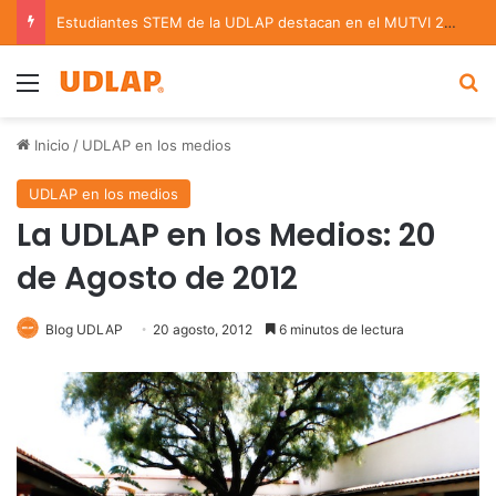
Estudiantes STEM de la UDLAP destacan en el MUTVI 2026
Menu
B
Inicio
/
UDLAP en los medios
UDLAP en los medios
La UDLAP en los Medios: 20
de Agosto de 2012
Blog UDLAP
20 agosto, 2012
6 minutos de lectura