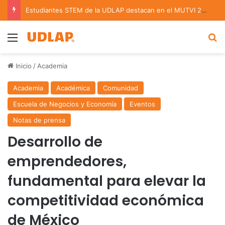
Estudiantes STEM de la UDLAP destacan en el MUTVI 2026
Menu
B
Inicio
/
Academia
Academia
Académica
Comunidad
Escuela de Negocios y Economía
Eventos
Notas de prensa
Desarrollo de
emprendedores,
fundamental para elevar la
competitividad económica
de México