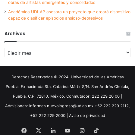
obras de artistas emergentes y consolidados
Académica UDLAP asesora un proyecto que creará dispositivo
capaz de clasificar episodios ansioso-depresivos
Archivos
Archivos
Derechos Reservados © 2024. Universidad de las Américas
Puebla. Ex hacienda Sta. Catarina Mártir S/N. San Andrés Cholula,
Puebla. C.P. 72810. México. Conmutador: 222 229 20 00 |
Admisiones: informes.nuevoingreso@udlap.mx +52 222 229 2112,
+52 222 229 2000 |
Aviso de privacidad
Facebook
X
LinkedIn
YouTube
Instagram
TikTok
Threa