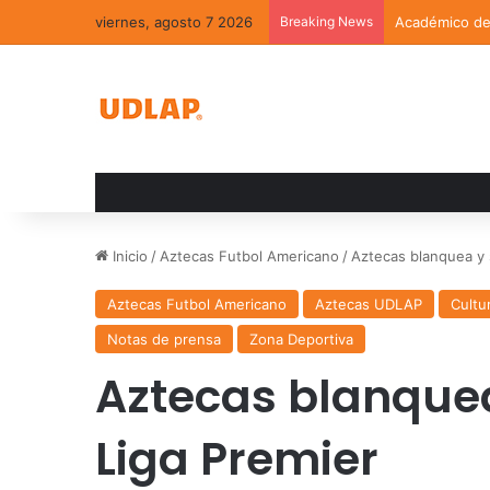
viernes, agosto 7 2026
Breaking News
Académico de 
Inicio
/
Aztecas Futbol Americano
/
Aztecas blanquea y s
Aztecas Futbol Americano
Aztecas UDLAP
Cultu
Notas de prensa
Zona Deportiva
Aztecas blanquea 
Liga Premier