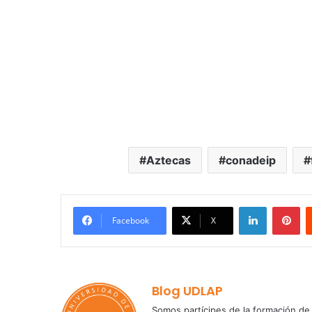
Aztecas
conadeip
LinkedIn
Pi
Facebook
X
Blog UDLAP
Somos partícipes de la formación de 