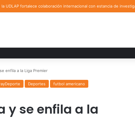
la UDLAP fortalece colaboración internacional con estancia de investig
e enfila a la Liga Premier
rayDeporte
Deportes
futbol americano
y se enfila a la