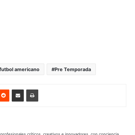
futbol americano
Pre Temporada
nterest
Reddit
Share via Email
Print
profesionales críticos, creativos e innovadores, con conciencia