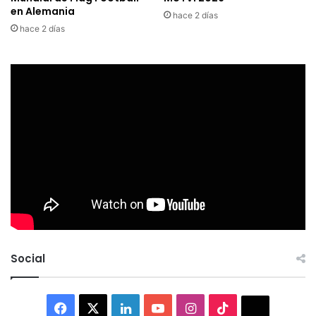
en Alemania
hace 2 días
hace 2 días
Social
Facebook
X
LinkedIn
YouTube
Instagram
TikTok
Thread