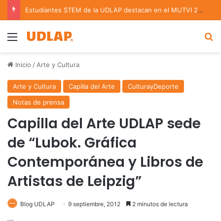
Estudiantes STEM de la UDLAP destacan en el MUTVI 2026
Menu
B
Inicio
/
Arte y Cultura
Arte y Cultura
Capilla del Arte
CulturayDeporte
Notas de prensa
Capilla del Arte UDLAP sede
de “Lubok. Gráfica
Contemporánea y Libros de
Artistas de Leipzig”
Blog UDLAP
9 septiembre, 2012
2 minutos de lectura