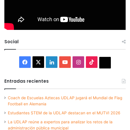
Social
Facebook
X
LinkedIn
YouTube
Instagram
TikTok
Thread
Entradas recientes
Coach de Escuelas Aztecas UDLAP jugará el Mundial de Flag
Football en Alemania
Estudiantes STEM de la UDLAP destacan en el MUTVI 2026
La UDLAP reúne a expertos para analizar los retos de la
administración pública municipal